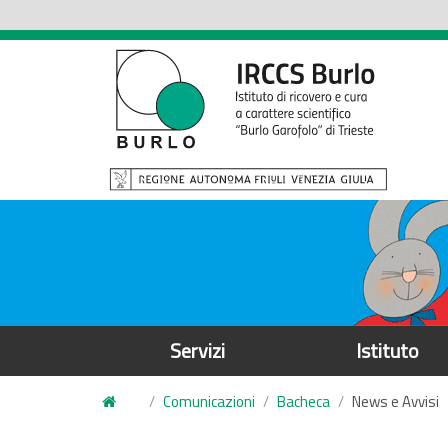
S
a
l
t
a
a
l
c
o
n
t
e
Servizi
Istituto
n
u
Comunicazioni
Bacheca
News e Avvisi
t