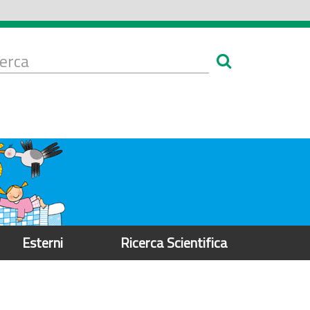
Form
i
erca
icerca
Esterni
Ricerca Scientifica