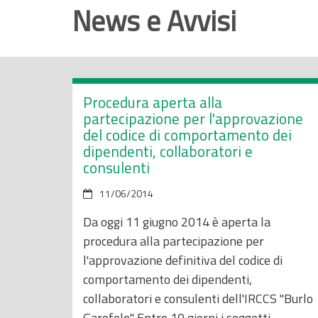
o
News e Avvisi
p
r
i
n
c
Procedura aperta alla
i
partecipazione per l'approvazione
del codice di comportamento dei
p
dipendenti, collaboratori e
a
consulenti
l
e
11/06/2014
Da oggi 11 giugno 2014 è aperta la
procedura alla partecipazione per
l'approvazione definitiva del codice di
comportamento dei dipendenti,
collaboratori e consulenti dell'IRCCS "Burlo
Garofolo". Entro 10 giorni i soggetti