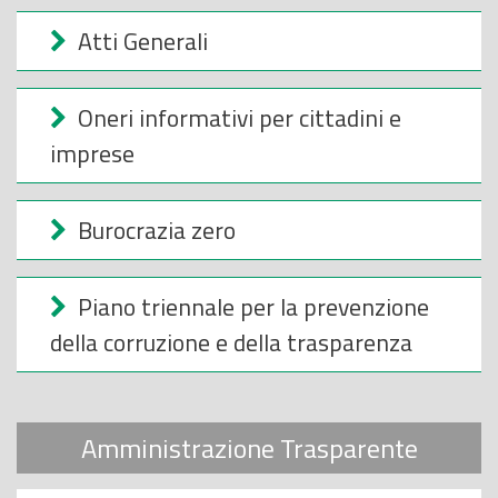
o
Atti Generali
p
r
i
Oneri informativi per cittadini e
n
imprese
c
i
Burocrazia zero
p
a
l
Piano triennale per la prevenzione
e
della corruzione e della trasparenza
Amministrazione Trasparente