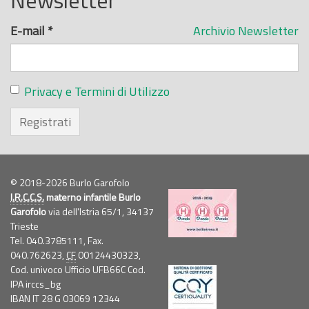
E-mail
*
Archivio Newsletter
Privacy e Termini di Utilizzo
Registrati
© 2018-2026 Burlo Garofolo
I.R.C.C.S.
materno infantile Burlo
Garofolo
via dell'Istria 65/1, 34137
Trieste
Tel. 040.3785111, Fax.
040.762623,
CF
00124430323,
Cod. univoco Ufficio UFB66C Cod.
IPA irccs_bg
IBAN IT 28 G 03069 12344