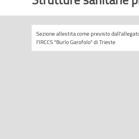
r
i
n
c
Sezione allestita come previsto dall'allegat
i
l'IRCCS "Burlo Garofolo" di Trieste
p
a
l
e