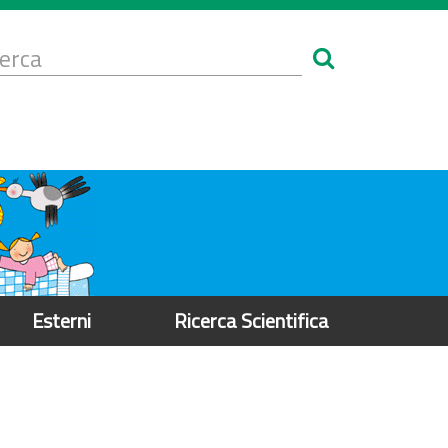
Form
i
erca
icerca
Esterni
Ricerca Scientifica