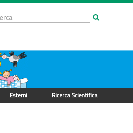
Form
i
erca
icerca
Esterni
Ricerca Scientifica