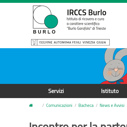
S
a
l
t
a
a
l
c
o
n
t
e
Servizi
Istituto
n
u
Comunicazioni
Bacheca
News e Avvisi
t
o
Incontro per la part
p