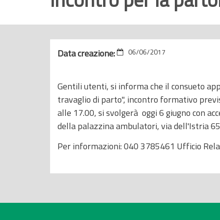
r
i
n
c
Data creazione:
06/06/2017
i
p
Gentili utenti, si informa che il consueto a
a
travaglio di parto", incontro formativo prev
l
alle 17.00, si svolgerà oggi 6 giugno con acc
e
della palazzina ambulatori, via dell'Istria 6
Per informazioni: 040 3785461 Ufficio Relaz