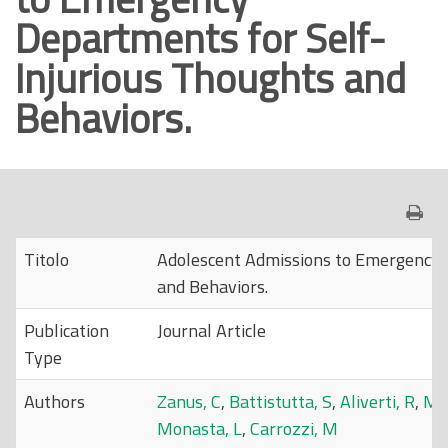
Departments for Self-
o
p
Injurious Thoughts and
r
Behaviors.
i
n
c
i
p
a
Titolo
Adolescent Admissions to Emergency 
l
and Behaviors.
e
Publication
Journal Article
Type
Authors
Zanus, C
,
Battistutta, S
,
Aliverti, R
,
Mo
Monasta, L
,
Carrozzi, M