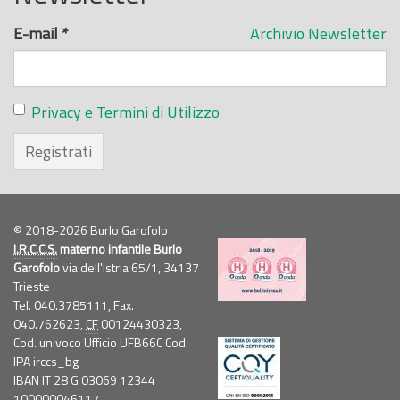
E-mail
*
Archivio Newsletter
Privacy e Termini di Utilizzo
Registrati
© 2018-2026 Burlo Garofolo
I.R.C.C.S.
materno infantile Burlo
Garofolo
via dell'Istria 65/1, 34137
Trieste
Tel. 040.3785111, Fax.
040.762623,
CF
00124430323,
Cod. univoco Ufficio UFB66C Cod.
IPA irccs_bg
IBAN IT 28 G 03069 12344
100000046117