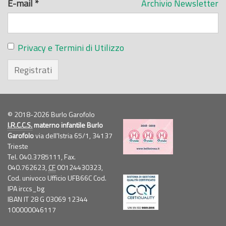
E-mail
*
Archivio Newsletter
Privacy e Termini di Utilizzo
Registrati
© 2018-2026 Burlo Garofolo
I.R.C.C.S.
materno infantile Burlo
Garofolo
via dell'Istria 65/1, 34137
Trieste
Tel. 040.3785111, Fax.
040.762623,
CF
00124430323,
Cod. univoco Ufficio UFB66C Cod.
IPA irccs_bg
IBAN IT 28 G 03069 12344
100000046117