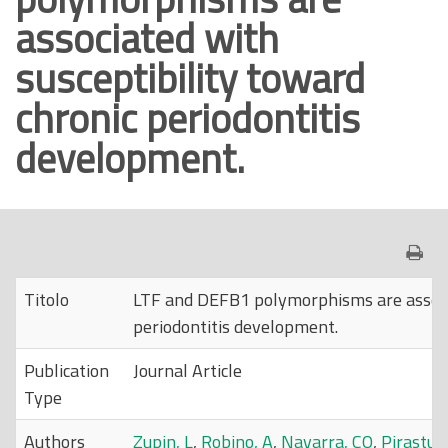
associated with
o
p
susceptibility toward
r
chronic periodontitis
i
n
development.
c
i
p
a
l
e
Titolo
LTF and DEFB1 polymorphisms are associa
periodontitis development.
Publication
Journal Article
Type
Authors
Zupin, L
,
Robino, A
,
Navarra, CO
,
Pirastu,