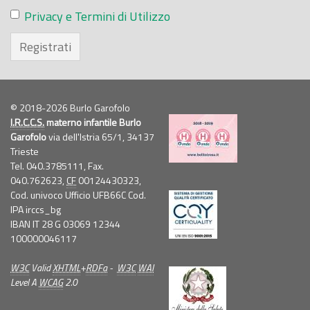
Privacy e Termini di Utilizzo
Registrati
© 2018-2026 Burlo Garofolo
I.R.C.C.S.
materno infantile Burlo
Garofolo
via dell'Istria 65/1, 34137
Trieste
Tel. 040.3785111, Fax.
040.762623,
CF
00124430323,
Cod. univoco Ufficio UFB66C Cod.
IPA irccs_bg
IBAN IT 28 G 03069 12344
100000046117
W3C
Valid
XHTML
+
RDFa
-
W3C
WAI
Level A
WCAG
2.0