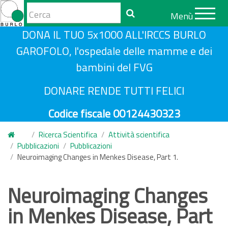
Form
Menù
di
Cerca
S
DONA IL TUO 5x1000 ALL'IRCCS BURLO
ricerca
a
GAROFOLO, l'ospedale delle mamme e dei
l
bambini del FVG
t
a
DONARE RENDE TUTTI FELICI
a
Codice fiscale 00124430323
l
c
Ricerca Scientifica
Attività scientifica
o
Pubblicazioni
Pubblicazioni
n
Neuroimaging Changes in Menkes Disease, Part 1.
t
e
Neuroimaging Changes
n
in Menkes Disease, Part
u
t