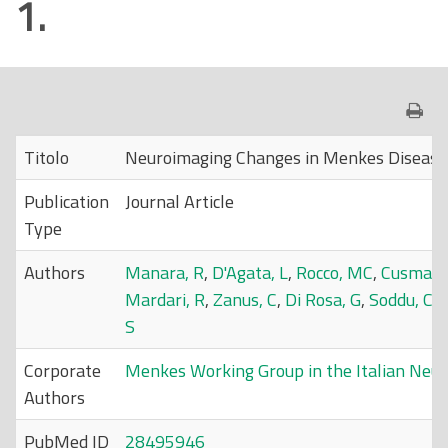
1.
o
p
r
i
n
c
Titolo
Neuroimaging Changes in Menkes Disease,
i
Publication
Journal Article
p
Type
a
l
Authors
Manara, R
,
D'Agata, L
,
Rocco, MC
,
Cusmai, 
e
Mardari, R
,
Zanus, C
,
Di Rosa, G
,
Soddu, C
,
S
Corporate
Menkes Working Group in the Italian Neu
Authors
PubMed ID
28495946