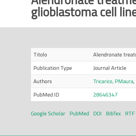
glioblastoma cell line
r
i
n
c
i
p
Titolo
Alendronate treatm
a
l
Publication Type
Journal Article
e
Authors
Tricarico, PMaura
,
PubMed ID
28646347
Google Scholar
PubMed
DOI
BibTex
RTF