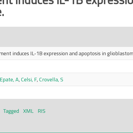
.
ent induces IL-1B expression and apoptosis in glioblastoma
Epate, A
,
Celsi, F
,
Crovella, S
Tagged
XML
RIS