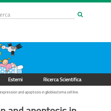
Form
i
erca
icerca
Esterni
Ricerca Scientifica
xpression and apoptosis in glioblastoma cell line.
n and apoptosis in