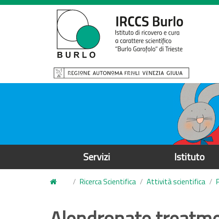
S
a
l
t
a
a
l
c
o
n
t
e
Servizi
Istituto
n
u
Ricerca Scientifica
Attività scientifica
t
o
Alendronate treatme
p