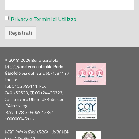
Privacy e Termini di Utilizzo
Registrati
© 2018-2026 Burlo Garofolo
I.R.C.C.S.
materno infantile Burlo
Garofolo
via dell'Istria 65/1, 34137
Trieste
Tel. 040.3785111, Fax.
040.762623,
CF
00124430323,
Cod. univoco Ufficio UFB66C Cod.
IPA irccs_bg
IBAN IT 28 G 03069 12344
100000046117
W3C
Valid
XHTML
+
RDFa
-
W3C
WAI
Level A
WCAG
2.0