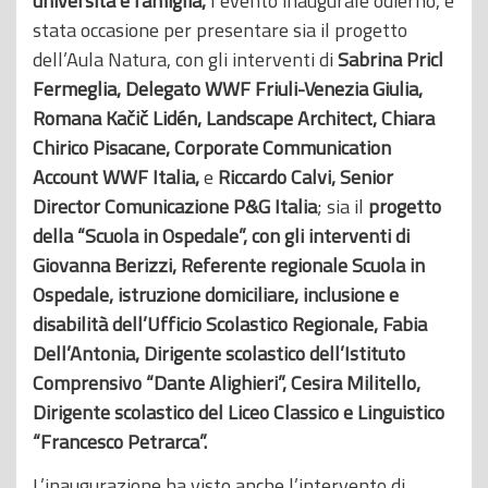
università e famiglia,
l’evento inaugurale odierno, è
stata occasione per presentare sia il progetto
dell’Aula Natura, con gli interventi di
Sabrina Pricl
Fermeglia, Delegato WWF Friuli-Venezia Giulia,
Romana Kačič Lidén, Landscape Architect,
Chiara
Chirico Pisacane, Corporate Communication
Account WWF Italia,
e
Riccardo Calvi, Senior
Director Comunicazione P&G Italia
; sia il
progetto
della “Scuola in Ospedale”, con gli interventi di
Giovanna Berizzi, Referente regionale Scuola in
Ospedale, istruzione domiciliare, inclusione e
disabilità dell’Ufficio Scolastico Regionale, Fabia
Dell’Antonia, Dirigente scolastico dell’Istituto
Comprensivo “Dante Alighieri”, Cesira Militello,
Dirigente scolastico del Liceo Classico e Linguistico
“Francesco Petrarca”.
L’inaugurazione ha visto anche l’intervento di