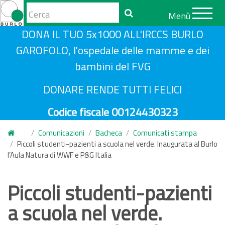
Form
Menù
di
Cerca
S
DONA IL TUO 5x1000 ALL'IRCCS BURLO
ricerca
a
GAROFOLO, l'ospedale delle mamme e dei
l
bambini del FVG
t
a
DONARE RENDE TUTTI FELICI
a
Codice fiscale 00124430323
l
c
Comunicazioni
Bacheca
Comunicati stampa
o
Piccoli studenti-pazienti a scuola nel verde. Inaugurata al Burlo
n
l’Aula Natura di WWF e P&G Italia
t
e
Piccoli studenti-pazienti
n
a scuola nel verde.
u
t