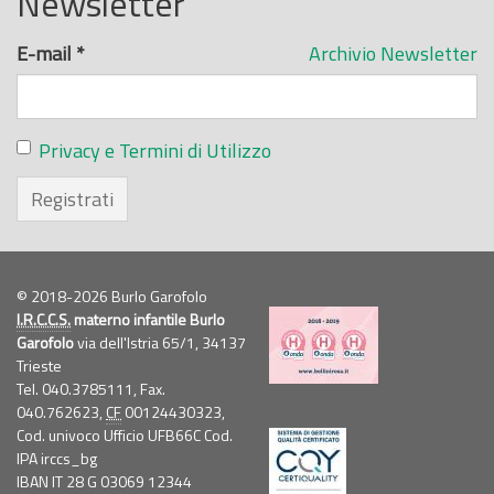
Newsletter
E-mail
*
Archivio Newsletter
Privacy e Termini di Utilizzo
Registrati
© 2018-2026 Burlo Garofolo
I.R.C.C.S.
materno infantile Burlo
Garofolo
via dell'Istria 65/1, 34137
Trieste
Tel. 040.3785111, Fax.
040.762623,
CF
00124430323,
Cod. univoco Ufficio UFB66C Cod.
IPA irccs_bg
IBAN IT 28 G 03069 12344