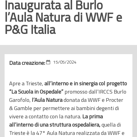
Inaugurata al Burlo
o
l’Aula Natura di WWF e
p
r
P&G Italia
i
n
c
i
Data creazione:
15/05/2024
p
a
l
Apre a Trieste,
all’interno e in sinergia col progetto
e
“La Scuola in Ospedale”
promosso dall’IRCCS Burlo
Garofolo,
l’Aula Natura
donata da WWF e Procter
& Gamble per permettere ai bambini degenti di
vivere a contatto con la natura.
La prima
all’interno di una struttura ospedaliera,
quella di
Trieste è la 47° Aula Natura realizzata da WWF e