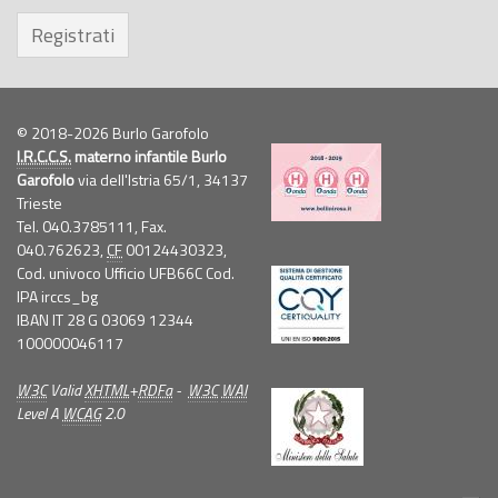
Registrati
© 2018-2026 Burlo Garofolo
I.R.C.C.S.
materno infantile Burlo
Garofolo
via dell'Istria 65/1, 34137
Trieste
Tel. 040.3785111, Fax.
040.762623,
CF
00124430323,
Cod. univoco Ufficio UFB66C Cod.
IPA irccs_bg
IBAN IT 28 G 03069 12344
100000046117
W3C
Valid
XHTML
+
RDFa
-
W3C
WAI
Level A
WCAG
2.0