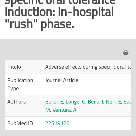
induction: in-hospital
o
p
"rush" phase.
r
i
n
c
i
p
Titolo
Adverse effects during specific oral tol
a
Publication
Journal Article
l
Type
e
Authors
Barbi, E
,
Longo, G
,
Berti, I
,
Neri, E
,
Sacca
M
,
Ventura, A
PubMed ID
22519128