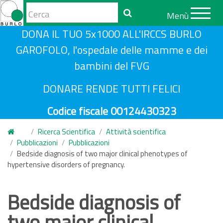
Form
Menù
di
Cerca
S
DONA IL TUO 5x1000 ALL'IRCCS BURLO
ricerca
a
GAROFOLO, l'ospedale delle mamme e dei
l
bambini del FVG
t
a
DONARE RENDE TUTTI FELICI
a
Codice fiscale 00124430323
l
c
Ricerca Scientifica
Attività scientifica
o
Pubblicazioni
Pubblicazioni
n
Bedside diagnosis of two major clinical phenotypes of
hypertensive disorders of pregnancy.
t
e
n
Bedside diagnosis of
u
two major clinical
t