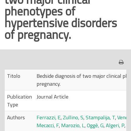
phenotypes of
o
p
hypertensive disorders
r
of pregnancy.
i
n
c
i
p
a
Titolo
Bedside diagnosis of two major clinical ph
l
pregnancy.
e
Publication
Journal Article
Type
Authors
Ferrazzi, E
,
Zullino, S
,
Stampalija, T
,
Vener,
Mecacci, F
,
Marozio, L
,
Oggè, G
,
Algeri, P
,
Ru