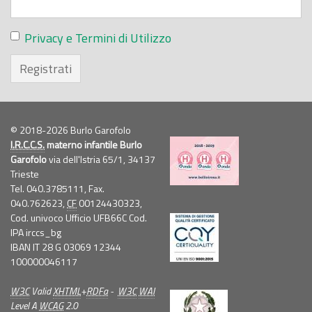
Privacy e Termini di Utilizzo
Registrati
© 2018-2026 Burlo Garofolo
I.R.C.C.S.
materno infantile Burlo
Garofolo
via dell'Istria 65/1, 34137
Trieste
Tel. 040.3785111, Fax.
040.762623,
CF
00124430323,
Cod. univoco Ufficio UFB66C Cod.
IPA irccs_bg
IBAN IT 28 G 03069 12344
100000046117
W3C
Valid
XHTML
+
RDFa
-
W3C
WAI
Level A
WCAG
2.0