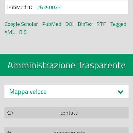
PubMed ID
26350023
Google Scholar
PubMed
DOI
BibTex
RTF
Tagged
XML
RIS
Amministrazione Trasparente
Mappa veloce
contatti
area riservata