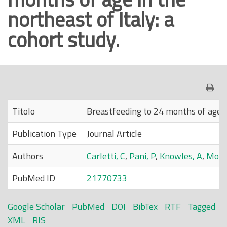
northeast of Italy: a
o
p
cohort study.
r
i
n
c
i
p
Titolo
Breastfeeding to 24 months of age in
a
Publication Type
Journal Article
l
e
Authors
Carletti, C
,
Pani, P
,
Knowles, A
,
Mona
PubMed ID
21770733
Google Scholar
PubMed
DOI
BibTex
RTF
Tagged
XML
RIS