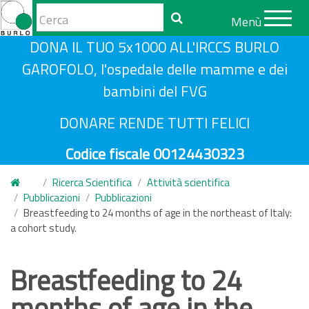
Form
Menù
di
Cerca
S
DONA IL TUO 5x1000 ALL'IRCCS BURLO
ricerca
a
GAROFOLO, l'ospedale delle mamme e dei
l
bambini del FVG
t
a
DONARE RENDE TUTTI FELICI
a
Codice fiscale 00124430323
l
c
Ricerca Scientifica
Attività scientifica
o
Pubblicazioni
Pubblicazioni
n
Breastfeeding to 24 months of age in the northeast of Italy:
a cohort study.
t
e
n
Breastfeeding to 24
u
months of age in the
t