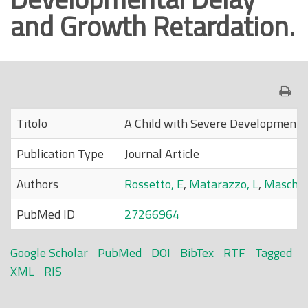
and Growth Retardation.
o
p
r
i
n
c
Titolo
A Child with Severe Developmenta
i
p
Publication Type
Journal Article
a
l
Authors
Rossetto, E
,
Matarazzo, L
,
Maschio
e
PubMed ID
27266964
Google Scholar
PubMed
DOI
BibTex
RTF
Tagged
XML
RIS