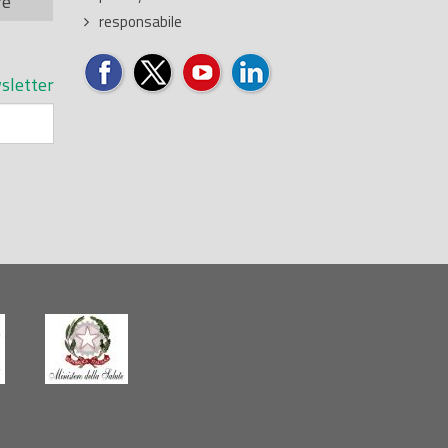
re
responsabile
sletter