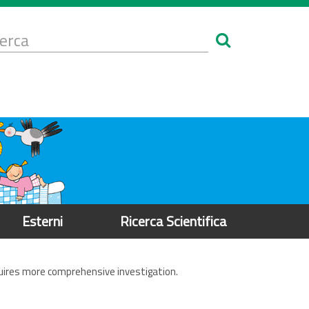
Form
i
erca
icerca
Esterni
Ricerca Scientifica
quires more comprehensive investigation.