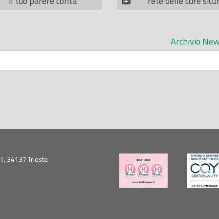
il tuo parere conta
rete delle cure sicu
Archivio New
5/1, 34137 Trieste