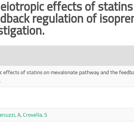
pleiotropic effects of stati
dback regulation of isopre
tigation.
opic effects of statins on mevalonate pathway and the feedb
.
rcuzzi, A
,
Crovella, S