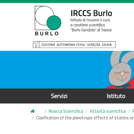
S
a
l
t
a
a
l
c
o
n
t
e
Servizi
Istituto
n
u
Ricerca Scientifica
Attività scientifica
t
Clarification of the pleiotropic effects of statin
o
p