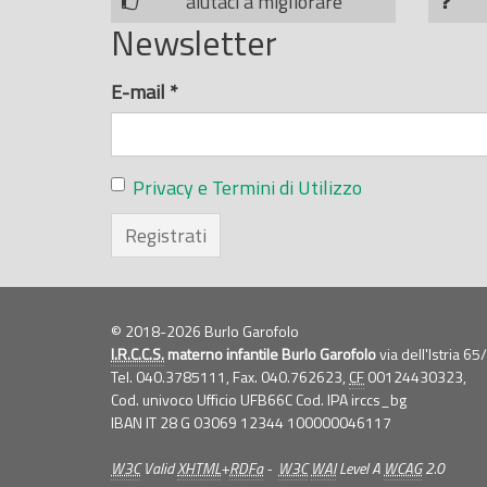
aiutaci a migliorare
Newsletter
E-mail
*
Privacy e Termini di Utilizzo
Registrati
© 2018-2026 Burlo Garofolo
I.R.C.C.S.
materno infantile Burlo Garofolo
via dell'Istria 6
Tel. 040.3785111, Fax. 040.762623,
CF
00124430323,
Cod. univoco Ufficio UFB66C Cod. IPA irccs_bg
IBAN IT 28 G 03069 12344 100000046117
W3C
Valid
XHTML
+
RDFa
-
W3C
WAI
Level A
WCAG
2.0