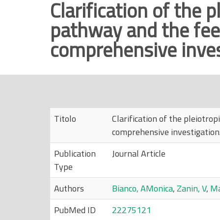
Clarification of the 
r
pathway and the fee
i
n
comprehensive inves
c
i
p
a
l
e
Titolo
Clarification of the pleiotr
comprehensive investigation
Publication
Journal Article
Type
Authors
Bianco, AMonica
,
Zanin, V
,
Ma
PubMed ID
22275121