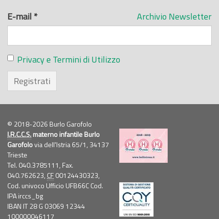
E-mail
*
Archivio Newsletter
Privacy e Termini di Utilizzo
Registrati
© 2018-2026 Burlo Garofolo
I.R.C.C.S.
materno infantile Burlo
Garofolo
via dell'Istria 65/1, 34137
Trieste
Tel. 040.3785111, Fax.
040.762623,
CF
00124430323,
Cod. univoco Ufficio UFB66C Cod.
IPA irccs_bg
IBAN IT 28 G 03069 12344
100000046117