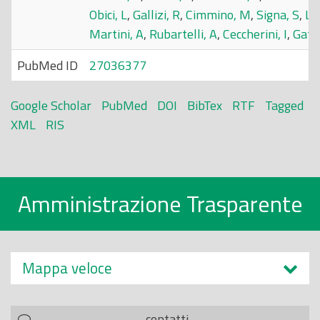
Obici, L
,
Gallizi, R
,
Cimmino, M
,
Signa, S
,
Lu
Martini, A
,
Rubartelli, A
,
Ceccherini, I
,
Gatt
PubMed ID
27036377
Google Scholar
PubMed
DOI
BibTex
RTF
Tagged
XML
RIS
Amministrazione Trasparente
Mappa veloce
contatti