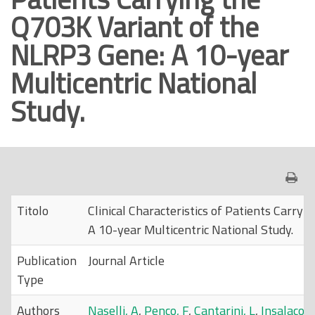
Q703K Variant of the
o
p
NLRP3 Gene: A 10-year
r
Multicentric National
i
n
Study.
c
i
p
a
l
e
Titolo
Clinical Characteristics of Patients Carry
A 10-year Multicentric National Study.
Publication
Journal Article
Type
Authors
Naselli, A
,
Penco, F
,
Cantarini, L
,
Insalaco, 