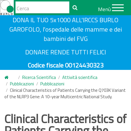
Form
Menù
di
Cerca
S
DONA IL TUO 5x1000 ALL'IRCCS BURLO
ricerca
a
GAROFOLO, l'ospedale delle mamme e dei
l
bambini del FVG
t
a
DONARE RENDE TUTTI FELICI
a
Codice fiscale 00124430323
l
c
Ricerca Scientifica
Attività scientifica
o
Pubblicazioni
Pubblicazioni
n
Clinical Characteristics of Patients Carrying the Q703K Variant
of the NLRP3 Gene: A 10-year Multicentric National Study.
t
e
n
Clinical Characteristics of
u
Patients Carrying the
t