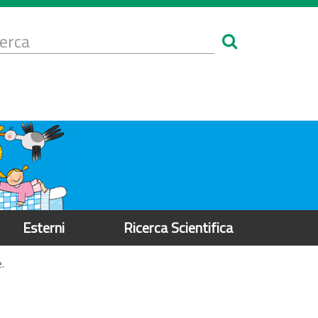
Form
i
erca
icerca
Esterni
Ricerca Scientifica
.