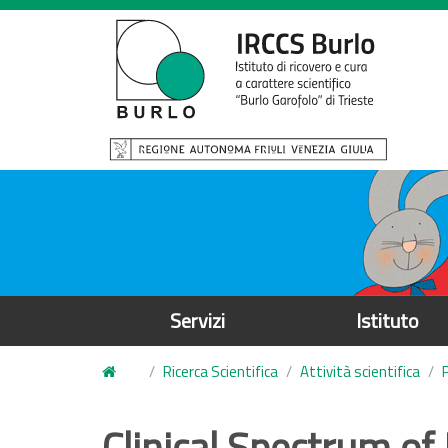
S
a
l
t
a
a
l
c
o
n
t
e
Servizi
Istituto
n
u
Ricerca Scientifica
Attività scientifica
t
o
Clinical Spectrum o
p