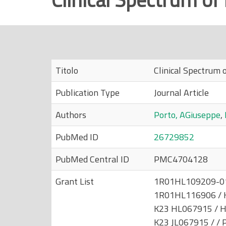
r
i
n
c
i
Titolo
Clinical Spectrum
p
Publication Type
Journal Article
a
l
Authors
Porto, AGiuseppe
,
e
PubMed ID
26729852
PubMed Central ID
PMC4704128
Grant List
1R01HL109209-01A
1R01HL116906 / H
K23 HL067915 / H
K23 JL067915 / / 