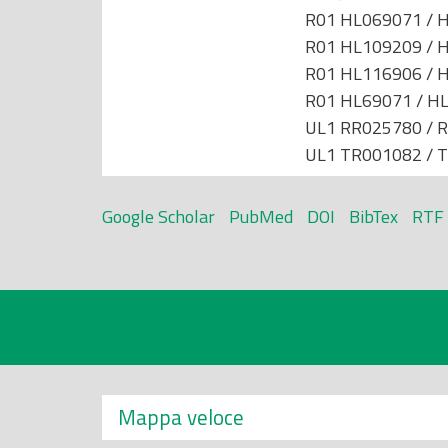
R01 HL069071 / H
R01 HL109209 / H
R01 HL116906 / H
R01 HL69071 / HL
UL1 RR025780 / R
UL1 TR001082 / T
Google Scholar
PubMed
DOI
BibTex
RTF
Mappa veloce