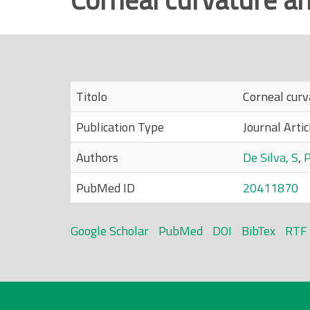
r
i
n
c
i
Titolo
Corneal curv
p
Publication Type
Journal Artic
a
l
Authors
De Silva, S
,
P
e
PubMed ID
20411870
Google Scholar
PubMed
DOI
BibTex
RTF