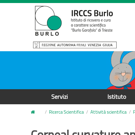
S
a
l
t
a
a
l
c
o
n
t
e
Servizi
Istituto
n
u
Ricerca Scientifica
Attività scientifica
t
o
Corneal curvature a
p