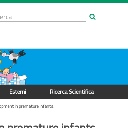
Form
i
erca
icerca
Esterni
Ricerca Scientifica
lopment in premature infants.
n premature infants.