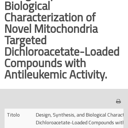
Biological
o
Characterization of
p
r
Novel Mitochondria
i
Targeted
n
c
Dichloroacetate-Loaded
i
Compounds with
p
a
Antileukemic Activity.
l
e
Titolo
Design, Synthesis, and Biological Charact
Dichloroacetate-Loaded Compounds with An