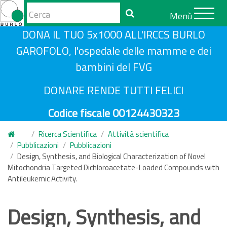
Form
Menù
di
Cerca
S
DONA IL TUO 5x1000 ALL'IRCCS BURLO
ricerca
a
GAROFOLO, l'ospedale delle mamme e dei
l
bambini del FVG
t
a
DONARE RENDE TUTTI FELICI
a
Codice fiscale 00124430323
l
c
Ricerca Scientifica
Attività scientifica
o
Pubblicazioni
Pubblicazioni
n
Design, Synthesis, and Biological Characterization of Novel
Mitochondria Targeted Dichloroacetate-Loaded Compounds with
t
Antileukemic Activity.
e
n
Design, Synthesis, and
u
t