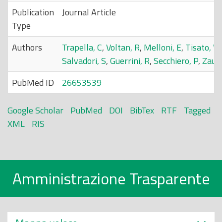
Publication
Journal Article
Type
Authors
Trapella, C
,
Voltan, R
,
Melloni, E
,
Tisato, V
,
Salvadori, S
,
Guerrini, R
,
Secchiero, P
,
Zauli
PubMed ID
26653539
Google Scholar
PubMed
DOI
BibTex
RTF
Tagged
XML
RIS
Amministrazione Trasparente