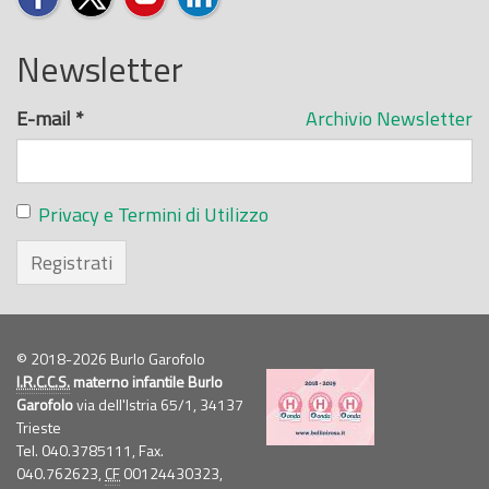
Newsletter
E-mail
*
Archivio Newsletter
Privacy e Termini di Utilizzo
Registrati
© 2018-2026 Burlo Garofolo
I.R.C.C.S.
materno infantile Burlo
Garofolo
via dell'Istria 65/1, 34137
Trieste
Tel. 040.3785111, Fax.
040.762623,
CF
00124430323,