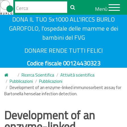
Form
Menù
di
Cerca
S
DONA IL TUO 5x1000 ALL'IRCCS BURLO
ricerca
a
GAROFOLO, l'ospedale delle mamme e dei
l
bambini del FVG
t
a
DONARE RENDE TUTTI FELICI
a
Codice fiscale 00124430323
l
c
Ricerca Scientifica
Attività scientifica
o
Pubblicazioni
Pubblicazioni
n
Development of an enzyme-linked immunosorbent assay for
Bartonella henselae infection detection.
t
e
n
Development of an
u
enzyme-linked
t