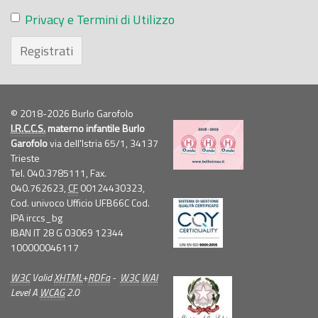
Privacy e Termini di Utilizzo
Registrati
© 2018-2026 Burlo Garofolo
I.R.C.C.S.
materno infantile Burlo
Garofolo
via dell'Istria 65/1, 34137
Trieste
Tel. 040.3785111, Fax.
040.762623,
CF
00124430323,
Cod. univoco Ufficio UFB66C Cod.
IPA irccs_bg
IBAN IT 28 G 03069 12344
100000046117
W3C
Valid
XHTML
+
RDFa
-
W3C
WAI
Level A
WCAG
2.0