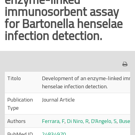
immunosorbent assay
o
p
for Bartonella henselae
r
infection detection.
i
n
c
i
p
a
Titolo
Development of an enzyme-linked immun
l
henselae infection detection.
e
Publication
Journal Article
Type
Authors
Ferrara, F
,
Di Niro, R
,
D'Angelo, S
,
Busett
PubMed ID
24834970