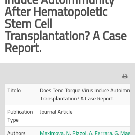
After Hematopoietic
o
p
Stem Cell
r
Transplantation? A Case
i
n
Report.
c
i
p
a
l
e
Titolo
Does Teno Torque Virus Induce Autoimmun
Transplantation? A Case Report.
Publication
Journal Article
Type
Authors
Maximova, N
,
Pizzol, A
,
Ferrara, G
,
Maest