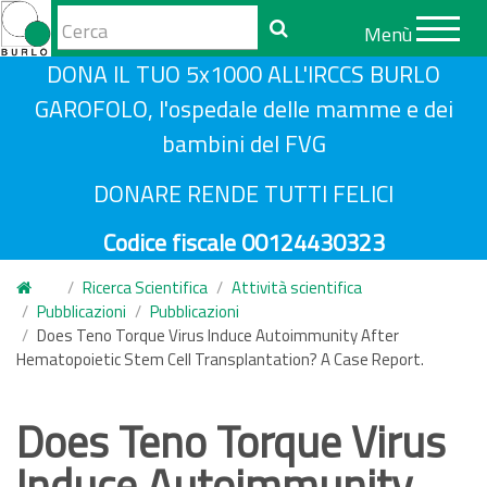
Form
Menù
di
Cerca
S
DONA IL TUO 5x1000 ALL'IRCCS BURLO
ricerca
a
GAROFOLO, l'ospedale delle mamme e dei
l
bambini del FVG
t
a
DONARE RENDE TUTTI FELICI
a
Codice fiscale 00124430323
l
c
Ricerca Scientifica
Attività scientifica
o
Pubblicazioni
Pubblicazioni
n
Does Teno Torque Virus Induce Autoimmunity After
Hematopoietic Stem Cell Transplantation? A Case Report.
t
e
n
Does Teno Torque Virus
u
Induce Autoimmunity
t