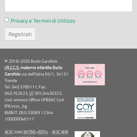
Privacy e Termini di Utilizzo
Registrati
© 2018-2026 Burlo Garofolo
I.R.C.C.S.
materno infantile Burlo
Garofolo
via dell'Istria 65/1, 34137
Trieste
Tel. 040.3785111, Fax.
040.762623,
CF
00124430323,
Cod. univoco Ufficio UFB66C Cod.
IPA irccs_bg
IBAN IT 28 G 03069 12344
100000046117
W3C
Valid
XHTML
+
RDFa
-
W3C
WAI