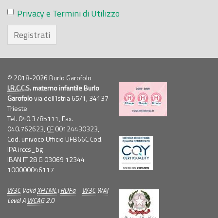
Privacy e Termini di Utilizzo
Registrati
© 2018-2026 Burlo Garofolo
I.R.C.C.S.
materno infantile Burlo
Garofolo
via dell'Istria 65/1, 34137
Trieste
Tel. 040.3785111, Fax.
040.762623,
CF
00124430323,
Cod. univoco Ufficio UFB66C Cod.
IPA irccs_bg
IBAN IT 28 G 03069 12344
100000046117
W3C
Valid
XHTML
+
RDFa
-
W3C
WAI
Level A
WCAG
2.0