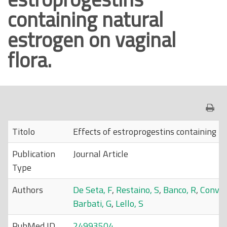
containing natural
o
p
estrogen on vaginal
r
flora.
i
n
c
i
p
a
Titolo
Effects of estroprogestins containing na
l
e
Publication
Journal Article
Type
Authors
De Seta, F
,
Restaino, S
,
Banco, R
,
Conver
Barbati, G
,
Lello, S
PubMed ID
24993504