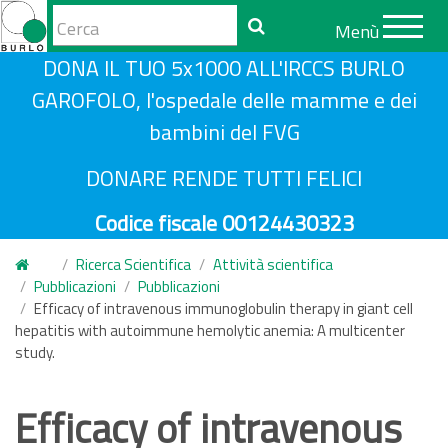
Form
Menù
di
Cerca
S
DONA IL TUO 5x1000 ALL'IRCCS BURLO
ricerca
a
GAROFOLO, l'ospedale delle mamme e dei
l
bambini del FVG
t
a
DONARE RENDE TUTTI FELICI
a
Codice fiscale 00124430323
l
c
Ricerca Scientifica
Attività scientifica
o
Pubblicazioni
Pubblicazioni
n
Efficacy of intravenous immunoglobulin therapy in giant cell
hepatitis with autoimmune hemolytic anemia: A multicenter
t
study.
e
n
Efficacy of intravenous
u
t