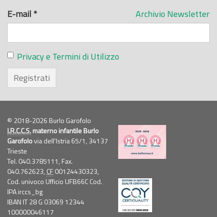
E-mail
*
Archivio Newsletter
Privacy e Termini di Utilizzo
Registrati
© 2018-2026 Burlo Garofolo
I.R.C.C.S.
materno infantile Burlo
Garofolo
via dell'Istria 65/1, 34137
Trieste
Tel. 040.3785111, Fax.
040.762623,
CF
00124430323,
Cod. univoco Ufficio UFB66C Cod.
IPA irccs_bg
IBAN IT 28 G 03069 12344
100000046117