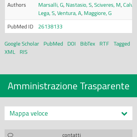
Authors
Marsalli, G
,
Nastasio, S
,
Sciveres, M
,
Calvo,
Lega, S
,
Ventura, A
,
Maggiore, G
PubMed ID
26138133
Google Scholar
PubMed
DOI
BibTex
RTF
Tagged
XML
RIS
Amministrazione Trasparente
Mappa veloce
contatti