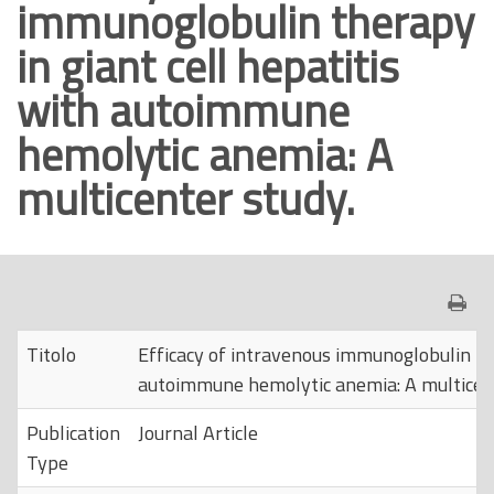
immunoglobulin therapy
o
in giant cell hepatitis
p
r
with autoimmune
i
hemolytic anemia: A
n
c
multicenter study.
i
p
a
l
e
Titolo
Efficacy of intravenous immunoglobulin the
autoimmune hemolytic anemia: A multicent
Publication
Journal Article
Type