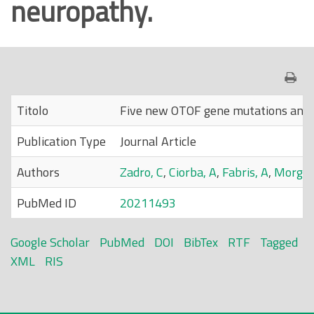
neuropathy.
o
p
r
i
n
c
Titolo
Five new OTOF gene mutations and 
i
Publication Type
Journal Article
p
a
Authors
Zadro, C
,
Ciorba, A
,
Fabris, A
,
Morgut
l
PubMed ID
20211493
e
Google Scholar
PubMed
DOI
BibTex
RTF
Tagged
XML
RIS