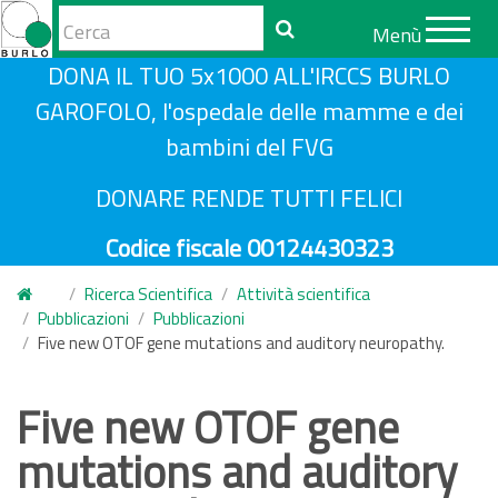
Form
Menù
di
Cerca
S
DONA IL TUO 5x1000 ALL'IRCCS BURLO
ricerca
a
GAROFOLO, l'ospedale delle mamme e dei
l
bambini del FVG
t
a
DONARE RENDE TUTTI FELICI
a
Codice fiscale 00124430323
l
c
Ricerca Scientifica
Attività scientifica
o
Pubblicazioni
Pubblicazioni
n
Five new OTOF gene mutations and auditory neuropathy.
t
e
Five new OTOF gene
n
mutations and auditory
u
t