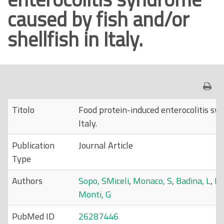
caused by fish and/or
o
p
shellfish in Italy.
r
i
n
c
i
p
Titolo
Food protein-induced enterocolitis syn
a
Italy.
l
Publication
Journal Article
e
Type
Authors
Sopo, SMiceli
,
Monaco, S
,
Badina, L
,
Ba
Monti, G
PubMed ID
26287446