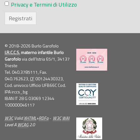
Privacy e Termini di Utilizzo
Registrati
© 2018-2026 Burlo Garofolo
I.R.C.C.S.
materno infantile Burlo
Garofolo
via dell'Istria 65/1, 34137
Trieste
Tel. 040.3785111, Fax.
040.762623,
CF
00124430323,
Cod. univoco Ufficio UFB66C Cod.
IPA irccs_bg
IBAN IT 28 G 03069 12344
100000046117
W3C
Valid
XHTML
+
RDFa
-
W3C
WAI
Level A
WCAG
2.0