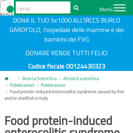
Form
Menù
di
Cerca
S
DONA IL TUO 5x1000 ALL'IRCCS BURLO
ricerca
a
GAROFOLO, l'ospedale delle mamme e dei
l
bambini del FVG
t
a
DONARE RENDE TUTTI FELICI
a
Codice fiscale 00124430323
l
c
Ricerca Scientifica
Attività scientifica
o
Pubblicazioni
Pubblicazioni
n
Food protein-induced enterocolitis syndrome caused by fish
and/or shellfish in Italy.
t
e
n
Food protein-induced
u
enterocolitis syndrome
t