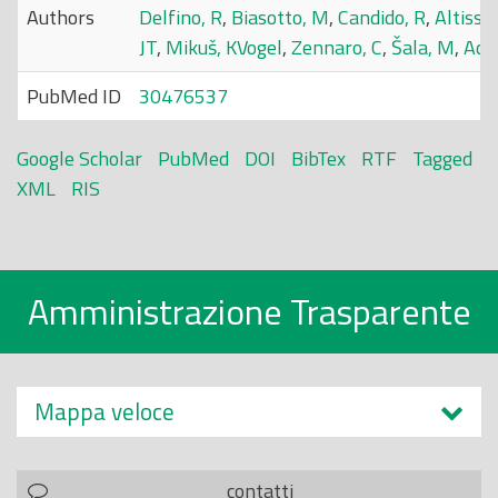
Authors
Delfino, R
,
Biasotto, M
,
Candido, R
,
Altissi
JT
,
Mikuš, KVogel
,
Zennaro, C
,
Šala, M
,
Add
PubMed ID
30476537
Google Scholar
PubMed
DOI
BibTex
RTF
Tagged
XML
RIS
Amministrazione Trasparente
Mappa veloce
contatti