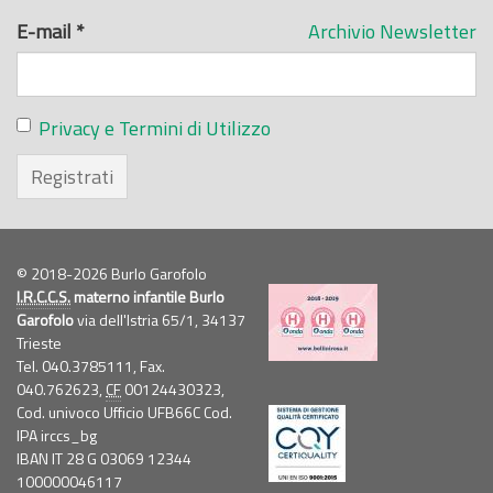
E-mail
*
Archivio Newsletter
Privacy e Termini di Utilizzo
Registrati
© 2018-2026 Burlo Garofolo
I.R.C.C.S.
materno infantile Burlo
Garofolo
via dell'Istria 65/1, 34137
Trieste
Tel. 040.3785111, Fax.
040.762623,
CF
00124430323,
Cod. univoco Ufficio UFB66C Cod.
IPA irccs_bg
IBAN IT 28 G 03069 12344
100000046117