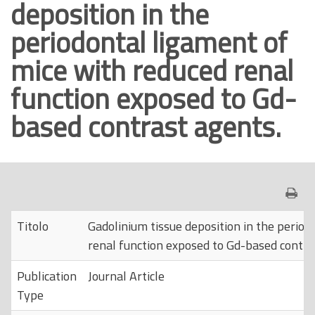
deposition in the
o
periodontal ligament of
p
r
mice with reduced renal
i
function exposed to Gd-
n
c
based contrast agents.
i
p
a
l
e
Titolo
Gadolinium tissue deposition in the period
renal function exposed to Gd-based contra
Publication
Journal Article
Type