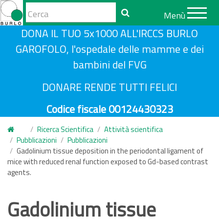
Form
Menù
di
Cerca
S
DONA IL TUO 5x1000 ALL'IRCCS BURLO
ricerca
a
GAROFOLO, l'ospedale delle mamme e dei
l
bambini del FVG
t
a
DONARE RENDE TUTTI FELICI
a
Codice fiscale 00124430323
l
c
Ricerca Scientifica
Attività scientifica
o
Pubblicazioni
Pubblicazioni
n
Gadolinium tissue deposition in the periodontal ligament of
mice with reduced renal function exposed to Gd-based contrast
t
agents.
e
n
Gadolinium tissue
u
t