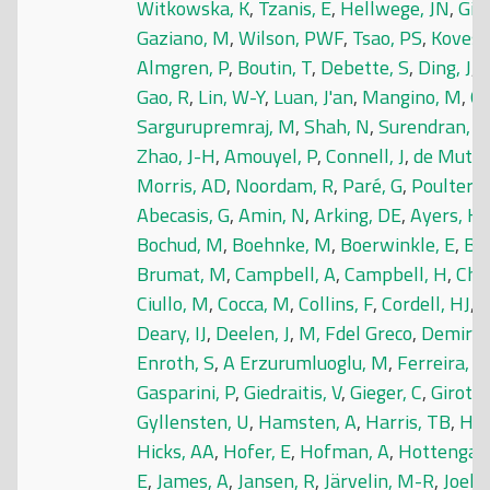
Witkowska, K
,
Tzanis, E
,
Hellwege, JN
,
Giri
Gaziano, M
,
Wilson, PWF
,
Tsao, PS
,
Kovesd
Almgren, P
,
Boutin, T
,
Debette, S
,
Ding, J
,
G
Gao, R
,
Lin, W-Y
,
Luan, J'an
,
Mangino, M
,
Ol
Sargurupremraj, M
,
Shah, N
,
Surendran, P
Zhao, J-H
,
Amouyel, P
,
Connell, J
,
de Mutse
Morris, AD
,
Noordam, R
,
Paré, G
,
Poulter, 
Abecasis, G
,
Amin, N
,
Arking, DE
,
Ayers, KL
Bochud, M
,
Boehnke, M
,
Boerwinkle, E
,
Bo
Brumat, M
,
Campbell, A
,
Campbell, H
,
Cha
Ciullo, M
,
Cocca, M
,
Collins, F
,
Cordell, HJ
,
D
Deary, IJ
,
Deelen, J
,
M, Fdel Greco
,
Demirka
Enroth, S
,
A Erzurumluoglu, M
,
Ferreira, T
Gasparini, P
,
Giedraitis, V
,
Gieger, C
,
Girotto
Gyllensten, U
,
Hamsten, A
,
Harris, TB
,
Har
Hicks, AA
,
Hofer, E
,
Hofman, A
,
Hottenga, J
E
,
James, A
,
Jansen, R
,
Järvelin, M-R
,
Joeha