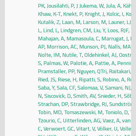
PK
,
Jousilahti, P
,
J Jukema, W
,
Jula, A
,
Kähö
Khaw, K-T
,
Knekt, P
,
Knight, J
,
Kolcic, I
,
Koon
Kutalik, Z
,
Laan, M
,
Larson, M
,
Launer, LJ
,
L
,
Lind, L
,
Lindgren, CM
,
Liu, Y
,
Loos, RJF
,
L
Mahajan, A
,
Mamasoula, C
,
Marrugat, J
,
Ma
AP
,
Morrison, AC
,
Munson, PJ
,
Nalls, MA
,
N
Nolte, IM
,
Nutile, T
,
Oldehinkel, AJ
,
Oostra
S
,
Palmas, W
,
Palotie, A
,
Pattie, A
,
Pennin
Pramstaller, PP
,
Nguyen, QTri
,
Raitakari, 
Ried, JS
,
Riese, H
,
Ripatti, S
,
Robino, A
,
Ros
Saba, Y
,
Sala, CF
,
Salomaa, V
,
Samani, NJ
,
S
N
,
Siscovick, D
,
Smith, AV
,
Snieder, H
,
Sõber
Strachan, DP
,
Strawbridge, RJ
,
Sundström,
Tobin, MD
,
Tomaszewski, M
,
Toniolo, D
,
Tr
Tzourio, C
,
Uitterlinden, AG
,
Vaez, A
,
van d
C
,
Verwoert, GC
,
Vitart, V
,
Völker, U
,
Vollen