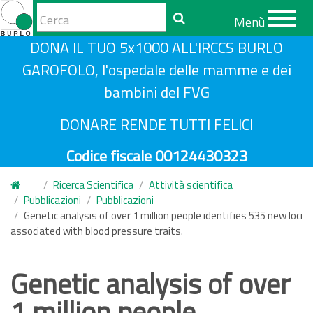
Form
Menù
di
Cerca
S
DONA IL TUO 5x1000 ALL'IRCCS BURLO
ricerca
a
GAROFOLO, l'ospedale delle mamme e dei
l
bambini del FVG
t
a
DONARE RENDE TUTTI FELICI
a
Codice fiscale 00124430323
l
c
Ricerca Scientifica
Attività scientifica
o
Pubblicazioni
Pubblicazioni
n
Genetic analysis of over 1 million people identifies 535 new loci
associated with blood pressure traits.
t
e
n
Genetic analysis of over
u
1 million people
t