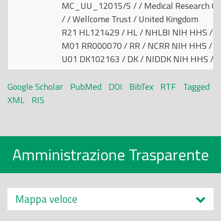
MC_UU_12015/5 / / Medical Research Cou
/ / Wellcome Trust / United Kingdom
R21 HL121429 / HL / NHLBI NIH HHS / Un
M01 RR000070 / RR / NCRR NIH HHS / Un
U01 DK102163 / DK / NIDDK NIH HHS / U
Google Scholar
PubMed
DOI
BibTex
RTF
Tagged
XML
RIS
Amministrazione Trasparente
Mappa veloce