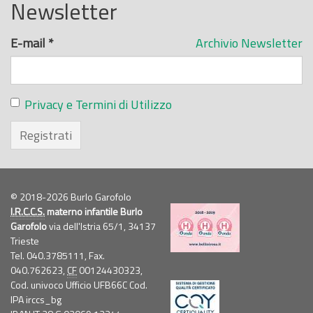
Newsletter
E-mail
*
Archivio Newsletter
Privacy e Termini di Utilizzo
Registrati
© 2018-2026 Burlo Garofolo
I.R.C.C.S.
materno infantile Burlo
Garofolo
via dell'Istria 65/1, 34137
Trieste
Tel. 040.3785111, Fax.
040.762623,
CF
00124430323,
Cod. univoco Ufficio UFB66C Cod.
IPA irccs_bg