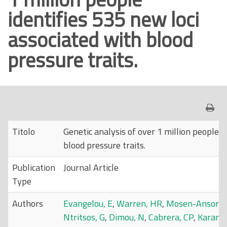
identifies 535 new loci
o
p
associated with blood
r
pressure traits.
i
n
c
i
p
a
Titolo
Genetic analysis of over 1 million people i
l
blood pressure traits.
e
Publication
Journal Article
Type
Authors
Evangelou, E
,
Warren, HR
,
Mosen-Ansoren
Ntritsos, G
,
Dimou, N
,
Cabrera, CP
,
Karaman