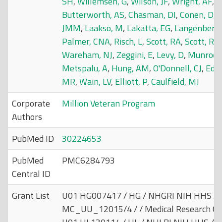
SH
,
Willemsen, G
,
Wilson, JF
,
Wright, AF
,
Y
Butterworth, AS
,
Chasman, DI
,
Conen, D
,
C
JMM
,
Laakso, M
,
Lakatta, EG
,
Langenberg,
Palmer, CNA
,
Risch, L
,
Scott, RA
,
Scott, RJ
,
Wareham, NJ
,
Zeggini, E
,
Levy, D
,
Munroe,
Metspalu, A
,
Hung, AM
,
O'Donnell, CJ
,
Edw
MR
,
Wain, LV
,
Elliott, P
,
Caulfield, MJ
Corporate
Million Veteran Program
Authors
PubMed ID
30224653
PubMed
PMC6284793
Central ID
Grant List
U01 HG007417 / HG / NHGRI NIH HHS / U
MC_UU_12015/4 / / Medical Research Cou