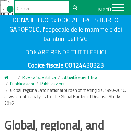
Form
Menù
di
Cerca
S
DONA IL TUO 5x1000 ALL'IRCCS BURLO
ricerca
a
GAROFOLO, l'ospedale delle mamme e dei
l
bambini del FVG
t
a
DONARE RENDE TUTTI FELICI
a
Codice fiscale 00124430323
l
c
Ricerca Scientifica
Attività scientifica
o
Pubblicazioni
Pubblicazioni
n
Global, regional, and national burden of meningitis, 1990-2016:
a systematic analysis for the Global Burden of Disease Study
t
2016.
e
n
Global, regional, and
u
t