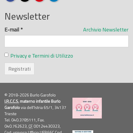
Newsletter
E-mail
*
Archivio Newsletter
Privacy e Termini di Utilizzo
Registrati
© 2018-2026 Burlo Garofolo
I.R.C.C.S.
materno infantile Burlo
Garofolo
via dell'Istria 65/1, 34137
Trieste
Tel. 040.3785111, Fax.
040.762623,
CF
00124430323,
Cod. univoco Ufficio UFB66C Cod.