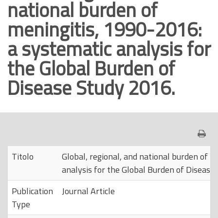
national burden of
o
meningitis, 1990-2016:
p
r
a systematic analysis for
i
the Global Burden of
n
c
Disease Study 2016.
i
p
a
l
e
Titolo
Global, regional, and national burden of 
analysis for the Global Burden of Disease
Publication
Journal Article
Type