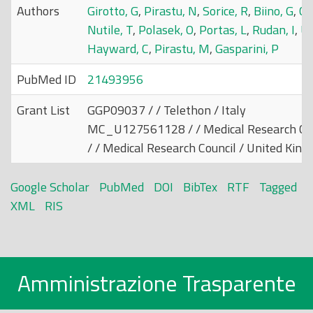
Authors
Girotto, G
,
Pirastu, N
,
Sorice, R
,
Biino, G
,
Ca
Nutile, T
,
Polasek, O
,
Portas, L
,
Rudan, I
,
Ul
Hayward, C
,
Pirastu, M
,
Gasparini, P
PubMed ID
21493956
Grant List
GGP09037 / / Telethon / Italy
MC_U127561128 / / Medical Research Cou
/ / Medical Research Council / United Kin
Google Scholar
PubMed
DOI
BibTex
RTF
Tagged
XML
RIS
Amministrazione Trasparente