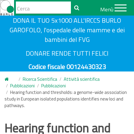
Form
Menù
di
Cerca
S
DONA IL TUO 5x1000 ALL'IRCCS BURLO
ricerca
a
GAROFOLO, l'ospedale delle mamme e dei
l
bambini del FVG
t
a
DONARE RENDE TUTTI FELICI
a
Codice fiscale 00124430323
l
c
Ricerca Scientifica
Attività scientifica
o
Pubblicazioni
Pubblicazioni
n
Hearing function and thresholds: a genome-wide association
study in European isolated populations identifies new loci and
t
pathways.
e
n
Hearing function and
u
t