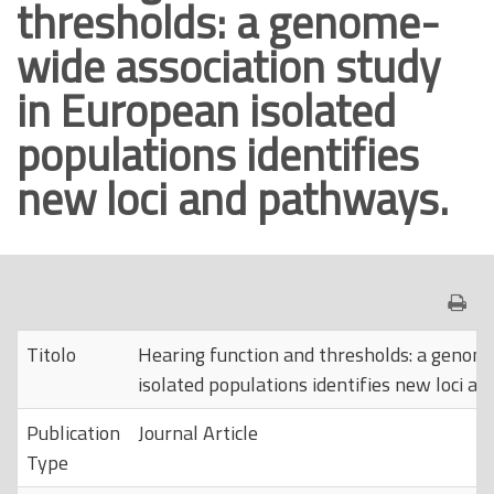
thresholds: a genome-
o
wide association study
p
r
in European isolated
i
populations identifies
n
c
new loci and pathways.
i
p
a
l
e
Titolo
Hearing function and thresholds: a genom
isolated populations identifies new loci a
Publication
Journal Article
Type