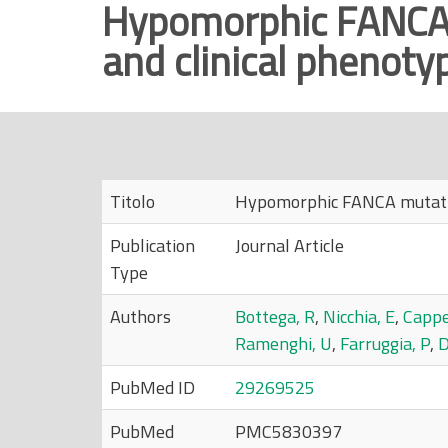
Hypomorphic FANCA m
r
and clinical phenoty
i
n
c
i
p
a
Titolo
Hypomorphic FANCA mutation
l
e
Publication
Journal Article
Type
Authors
Bottega, R
,
Nicchia, E
,
Cappel
Ramenghi, U
,
Farruggia, P
,
D
PubMed ID
29269525
PubMed
PMC5830397