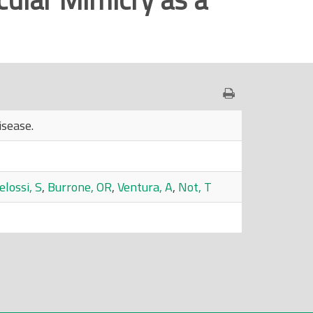
isease.
lossi, S
,
Burrone, OR
,
Ventura, A
,
Not, T