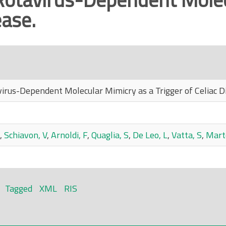
ease.
virus-Dependent Molecular Mimicry as a Trigger of Celiac D
,
Schiavon, V
,
Arnoldi, F
,
Quaglia, S
,
De Leo, L
,
Vatta, S
,
Marte
Tagged
XML
RIS