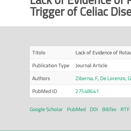
Trigger of Celiac Dis
r
i
n
c
i
p
Titolo
Lack of Evidence of Rota
a
l
Publication Type
Journal Article
e
Authors
Ziberna, F
,
De Lorenzo, G
PubMed ID
27548641
Google Scholar
PubMed
DOI
BibTex
RTF