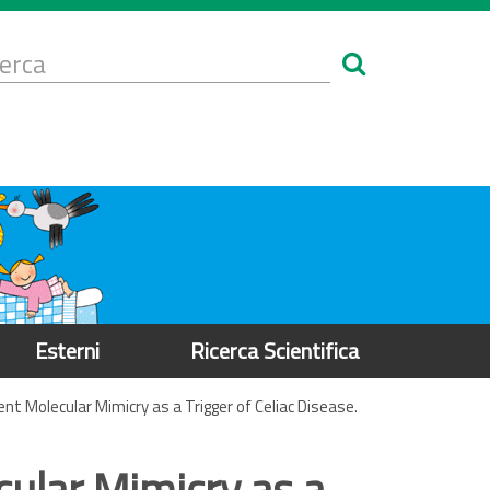
Form
i
erca
icerca
Esterni
Ricerca Scientifica
t Molecular Mimicry as a Trigger of Celiac Disease.
ular Mimicry as a