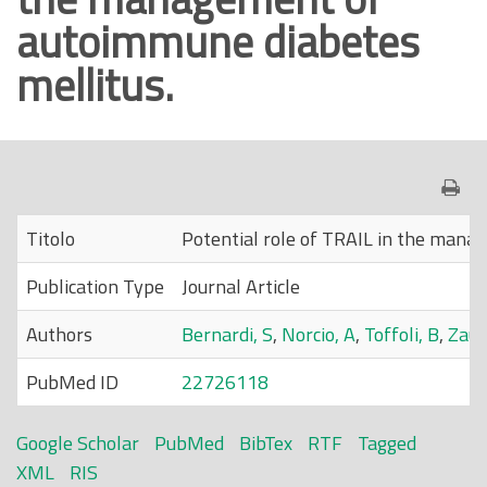
autoimmune diabetes
o
p
mellitus.
r
i
n
c
i
p
Titolo
Potential role of TRAIL in the mana
a
Publication Type
Journal Article
l
e
Authors
Bernardi, S
,
Norcio, A
,
Toffoli, B
,
Zauli
PubMed ID
22726118
Google Scholar
PubMed
BibTex
RTF
Tagged
XML
RIS