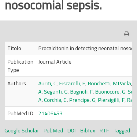
nosocomial sepsis.
o
p
r
i
n
c
Titolo
Procalcitonin in detecting neonatal nosoco
i
Publication
Journal Article
p
Type
a
l
Authors
Auriti, C
,
Fiscarelli, E
,
Ronchetti, MPaola
,
A
e
A
,
Seganti, G
,
Bagnoli, F
,
Buonocore, G
,
Ser
A
,
Corchia, C
,
Prencipe, G
,
Piersigilli, F
,
Ravà
PubMed ID
21406453
Google Scholar
PubMed
DOI
BibTex
RTF
Tagged