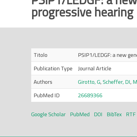
progressive hearing 
r
i
n
c
i
p
Titolo
PSIP1/LEDGF: a new gene l
a
l
Publication Type
Journal Article
e
Authors
Girotto, G
,
Scheffer, DI
,
M
PubMed ID
26689366
Google Scholar
PubMed
DOI
BibTex
RTF