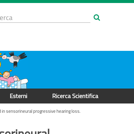
Form
i
erca
icerca
Esterni
Ricerca Scientifica
 in sensorineural progressive hearing loss.
sorineural