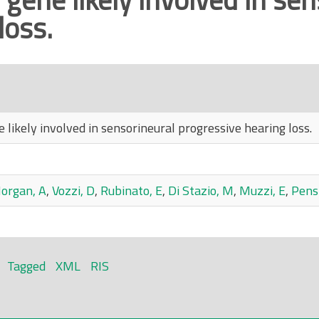
loss.
ikely involved in sensorineural progressive hearing loss.
organ, A
,
Vozzi, D
,
Rubinato, E
,
Di Stazio, M
,
Muzzi, E
,
Pensi
Tagged
XML
RIS