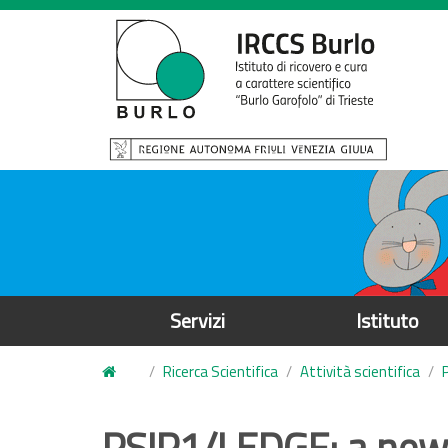
S
a
l
t
a
a
l
c
o
n
t
e
Servizi
Istituto
n
u
Ricerca Scientifica
Attività scientifica
t
o
PSIP1/LEDGF: a new g
p