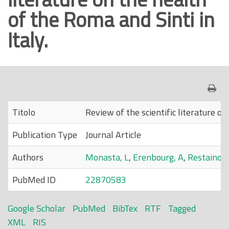
of the Roma and Sinti in
o
p
Italy.
r
i
n
c
i
p
Titolo
Review of the scientific literature on
a
Publication Type
Journal Article
l
e
Authors
Monasta, L
,
Erenbourg, A
,
Restaino, 
PubMed ID
22870583
Google Scholar
PubMed
BibTex
RTF
Tagged
XML
RIS