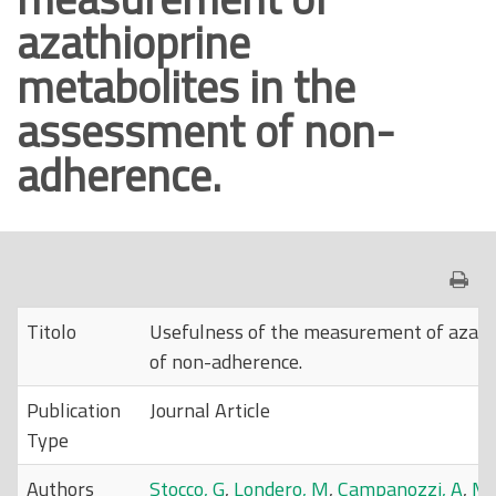
azathioprine
o
p
metabolites in the
r
assessment of non-
i
n
adherence.
c
i
p
a
l
e
Titolo
Usefulness of the measurement of azath
of non-adherence.
Publication
Journal Article
Type
Authors
Stocco, G
,
Londero, M
,
Campanozzi, A
,
Ma