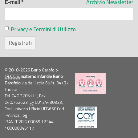
E-mail
*
Archivio Newsletter
Privacy e Termini di Utilizzo
Registrati
© 2018-2026 Burlo Garofolo
I.R.C.C.S.
materno infantile Burlo
Garofolo
via dell'Istria 65/1, 34137
Trieste
Tel. 040.3785111, Fax.
040.762623,
CF
00124430323,
Cod. univoco Ufficio UFB66C Cod.
IPA irccs_bg
IBAN IT 28 G 03069 12344
100000046117