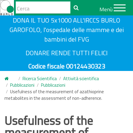
Form
Menù
di
Cerca
S
DONA IL TUO 5x1000 ALL'IRCCS BURLO
ricerca
a
GAROFOLO, l'ospedale delle mamme e dei
l
bambini del FVG
t
a
DONARE RENDE TUTTI FELICI
a
Codice fiscale 00124430323
l
c
Ricerca Scientifica
Attività scientifica
o
Pubblicazioni
Pubblicazioni
n
Usefulness of the measurement of azathioprine
metabolites in the assessment of non-adherence.
t
e
n
Usefulness of the
u
measurement of
t