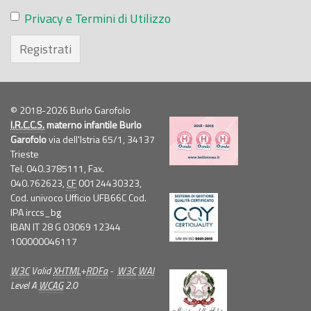
Privacy e Termini di Utilizzo
Registrati
© 2018-2026 Burlo Garofolo
I.R.C.C.S.
materno infantile Burlo
Garofolo
via dell'Istria 65/1, 34137
Trieste
Tel. 040.3785111, Fax.
040.762623,
CF
00124430323,
Cod. univoco Ufficio UFB66C Cod.
IPA irccs_bg
IBAN IT 28 G 03069 12344
100000046117
W3C
Valid
XHTML
+
RDFa
-
W3C
WAI
Level A
WCAG
2.0