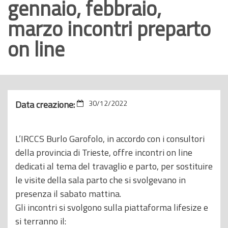
gennaio, febbraio,
o
marzo incontri preparto
p
r
on line
i
n
c
i
Data creazione:
30/12/2022
p
a
l
L’IRCCS Burlo Garofolo, in accordo con i consultori
e
della provincia di Trieste, offre incontri on line
dedicati al tema del travaglio e parto, per sostituire
le visite della sala parto che si svolgevano in
presenza il sabato mattina.
Gli incontri si svolgono sulla piattaforma lifesize e
si terranno il: