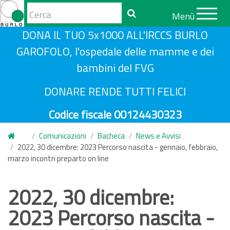
Form
Menù
di
Cerca
S
DONA IL TUO 5x1000 ALL'IRCCS BURLO
ricerca
a
GAROFOLO, l'ospedale delle mamme e dei
l
bambini del FVG
t
a
DONARE RENDE TUTTI FELICI
a
Codice fiscale 00124430323
l
c
Comunicazioni
Bacheca
News e Avvisi
o
2022, 30 dicembre: 2023 Percorso nascita - gennaio, febbraio,
n
marzo incontri preparto on line
t
e
2022, 30 dicembre:
n
2023 Percorso nascita -
u
t