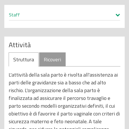
o
p
Staff
r
i
n
Attività
c
i
Struttura
Ricoveri
p
a
L'attività della sala parto è rivolta all'assistenza ai
l
parti delle gravidanze sia a basso che ad alto
e
rischio. L'organizzazione della sala parto è
finalizzata ad assicurare il percorso travaglio e
parto secondo modelli organizzativi definiti, il cui
obiettivo è di favorire il parto vaginale con criteri di
sicurezza materno e feto neonatale. A tale