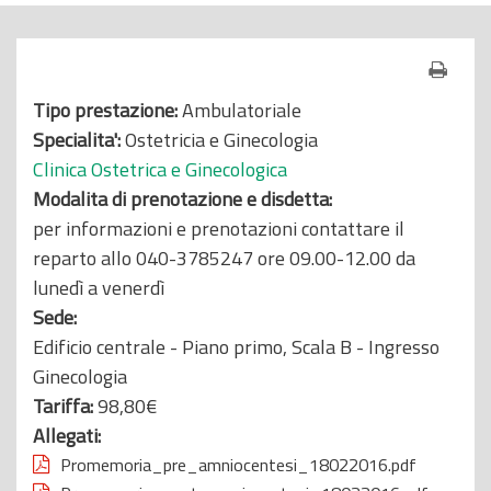
o
p
r
Tipo prestazione:
Ambulatoriale
i
Specialita':
Ostetricia e Ginecologia
n
Clinica Ostetrica e Ginecologica
c
Modalita di prenotazione e disdetta:
i
per informazioni e prenotazioni contattare il
p
reparto allo 040-3785247 ore 09.00-12.00 da
a
lunedì a venerdì
l
Sede:
e
Edificio centrale - Piano primo, Scala B - Ingresso
Ginecologia
Tariffa:
98,80€
Allegati:
Promemoria_pre_amniocentesi_18022016.pdf