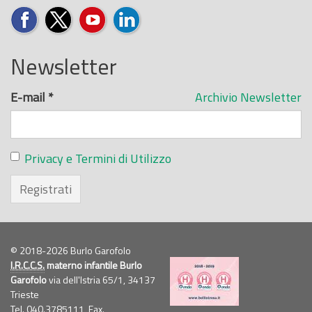
Newsletter
E-mail
*
Archivio Newsletter
Privacy e Termini di Utilizzo
Registrati
© 2018-2026 Burlo Garofolo
I.R.C.C.S.
materno infantile Burlo
Garofolo
via dell'Istria 65/1, 34137
Trieste
Tel. 040.3785111, Fax.