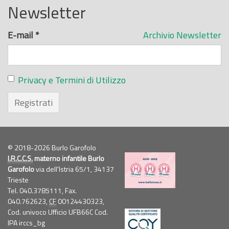
Newsletter
E-mail
*
Archivio Newsletter
Privacy e Termini di Utilizzo
Registrati
© 2018-2026 Burlo Garofolo
I.R.C.C.S.
materno infantile Burlo
Garofolo
via dell'Istria 65/1, 34137
Trieste
Tel. 040.3785111, Fax.
040.762623,
CF
00124430323,
Cod. univoco Ufficio UFB66C Cod.
IPA irccs_bg