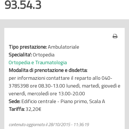
93.54.3
o
p
r
i
n
c
Tipo prestazione:
Ambulatoriale
i
Specialita':
Ortopedia
p
Ortopedia e Traumatologia
a
Modalita di prenotazione e disdetta:
l
per informazioni contattare il reparto allo 040-
e
3785398 ore 08.30-13.00 lunedì, martedì, giovedì e
venerdì, mercoledì ore 13.00-20.00
Sede:
Edificio centrale - Piano primo, Scala A
Tariffa:
32,20€
contenuto aggiornato il 28/10/2015 - 11:36:19