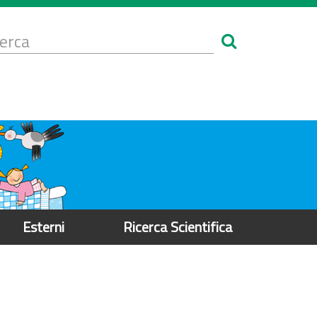
Form
i
erca
icerca
Esterni
Ricerca Scientifica