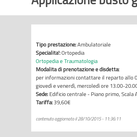
r
i
n
c
i
Tipo prestazione:
Ambulatoriale
p
Specialita':
Ortopedia
a
Ortopedia e Traumatologia
l
Modalita di prenotazione e disdetta:
e
per informazioni contattare il reparto all
giovedì e venerdì, mercoledì ore 13.00-20.0
Sede:
Edificio centrale - Piano primo, Scala 
Tariffa:
39,60€
contenuto aggiornato il 28/10/2015 - 11:36:11