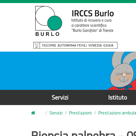
S
a
l
t
a
a
l
c
o
n
t
e
Servizi
Istituto
n
u
Servizi
Prestazioni
Prestazioni ambulat
t
o
Biopsia palpebra - 0
p