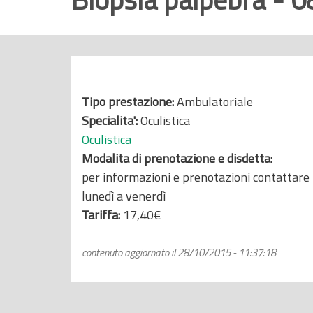
r
i
n
c
i
Tipo prestazione:
Ambulatoriale
p
Specialita':
Oculistica
a
Oculistica
l
Modalita di prenotazione e disdetta:
e
per informazioni e prenotazioni contattare
lunedì a venerdì
Tariffa:
17,40€
contenuto aggiornato il 28/10/2015 - 11:37:18