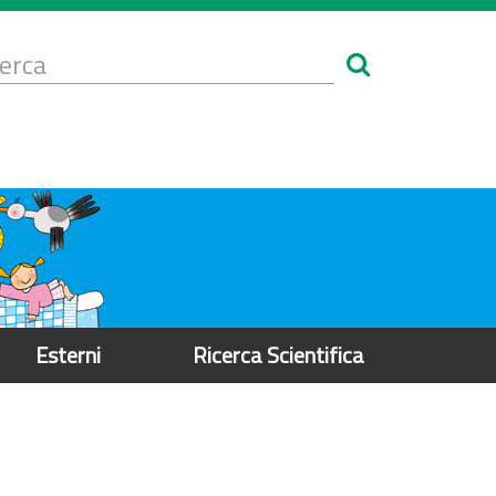
Form
i
erca
icerca
Esterni
Ricerca Scientifica