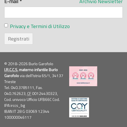
E-mail
*
Archivio Newsletter
Privacy e Termini di Utilizzo
Registrati
© 2018-2026 Burlo Garofolo
I.R.C.C.S.
materno infantile Burlo
Garofolo
via dell'Istria 65/1, 34137
Trieste
Tel. 040.3785111, Fax.
040.762623,
CF
00124430323,
Cod. univoco Ufficio UFB66C Cod.
IPA irccs_bg
IBAN IT 28 G 03069 12344
100000046117