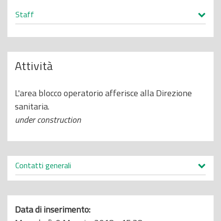
o
Staff
p
r
i
Attività
n
c
i
L'area blocco operatorio afferisce alla Direzione
p
sanitaria.
a
under construction
l
e
Contatti generali
Data di inserimento: