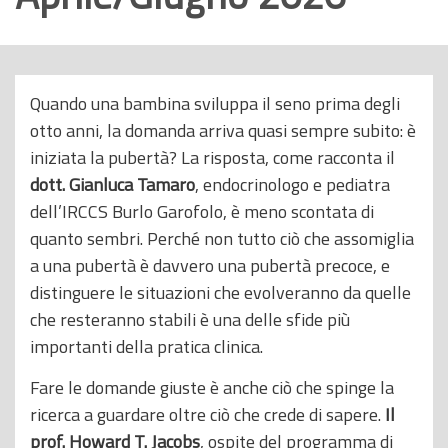
o
p
r
i
Quando una bambina sviluppa il seno prima degli
n
otto anni, la domanda arriva quasi sempre subito: è
c
iniziata la pubertà? La risposta, come racconta il
i
dott. Gianluca Tamaro
, endocrinologo e pediatra
p
dell’IRCCS Burlo Garofolo, è meno scontata di
a
quanto sembri. Perché non tutto ciò che assomiglia
l
a una pubertà è davvero una pubertà precoce, e
e
distinguere le situazioni che evolveranno da quelle
che resteranno stabili è una delle sfide più
importanti della pratica clinica.
Fare le domande giuste è anche ciò che spinge la
ricerca a guardare oltre ciò che crede di sapere.
Il
prof. Howard T. Jacobs
, ospite del programma di