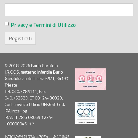
Privacy e Termini di Utilizzo
Registrati
© 2018-2026 Burlo Garofolo
I.R.C.C.S.
materno infantile Burlo
Garofolo
via dell'Istria 65/1, 34137
Trieste
Tel. 040.3785111, Fax.
040.762623,
CF
00124430323,
Cod. univoco Ufficio UFB66C Cod.
IPA irccs_bg
IBAN IT 28 G 03069 12344
100000046117
W3C
Valid
XHTML
+
RDFa
-
W3C
WAI