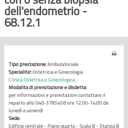
dell'endometrio -
o
p
68.12.1
r
i
n
c
i
p
Tipo prestazione:
Ambulatoriale
a
Specialita':
Ostetricia e Ginecologia
l
Clinica Ostetrica e Ginecologica
e
Modalita di prenotazione e disdetta:
per informazioni e prenotazioni contattare il
reparto allo 040-3785458 ore 12.00-14.00 da
lunedì a venerdì
Sede:
Edificio centrale - Piano quarto - Scala B - Stanza B