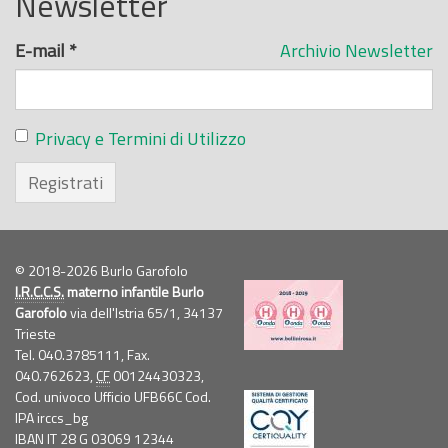
Newsletter
E-mail
*
Archivio Newsletter
Privacy e Termini di Utilizzo
Registrati
© 2018-2026 Burlo Garofolo
I.R.C.C.S.
materno infantile Burlo
Garofolo
via dell'Istria 65/1, 34137
Trieste
Tel. 040.3785111, Fax.
040.762623,
CF
00124430323,
Cod. univoco Ufficio UFB66C Cod.
IPA irccs_bg
IBAN IT 28 G 03069 12344