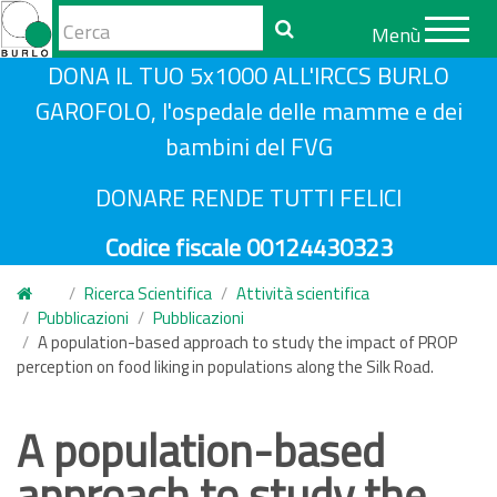
Form
Menù
di
Cerca
S
DONA IL TUO 5x1000 ALL'IRCCS BURLO
ricerca
a
GAROFOLO, l'ospedale delle mamme e dei
l
bambini del FVG
t
a
DONARE RENDE TUTTI FELICI
a
Codice fiscale 00124430323
l
c
Ricerca Scientifica
Attività scientifica
o
Pubblicazioni
Pubblicazioni
n
A population-based approach to study the impact of PROP
perception on food liking in populations along the Silk Road.
t
e
n
A population-based
u
approach to study the
t