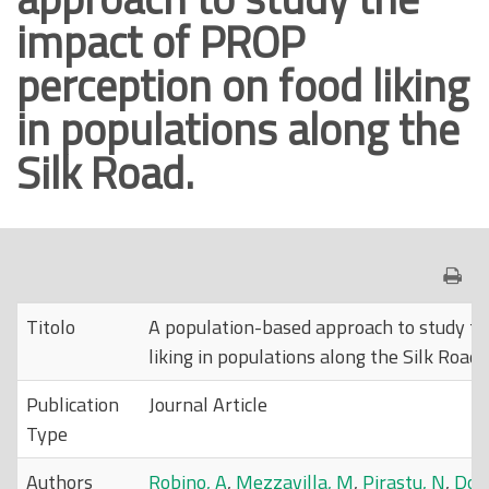
impact of PROP
o
p
perception on food liking
r
in populations along the
i
n
Silk Road.
c
i
p
a
l
e
Titolo
A population-based approach to study th
liking in populations along the Silk Road.
Publication
Journal Article
Type
Authors
Robino, A
,
Mezzavilla, M
,
Pirastu, N
,
Dog