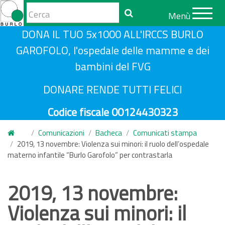
Form
Menù
di
Cerca
S
DONA IL TUO 5x1000 ALL'IRCCS BURLO
ricerca
a
GAROFOLO, l'ospedale delle mamme e dei
l
bambini del FVG
t
a
DONARE RENDE TUTTI FELICI
a
Codice fiscale 00124430323
l
c
Comunicazioni
Bacheca
Comunicati stampa
o
2019, 13 novembre: Violenza sui minori: il ruolo dell’ospedale
n
materno infantile “Burlo Garofolo” per contrastarla
t
e
2019, 13 novembre:
n
Violenza sui minori: il
u
t