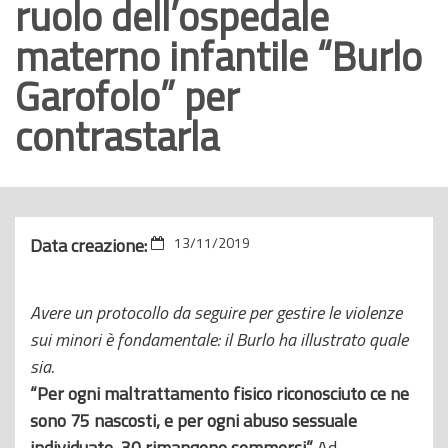
ruolo dell’ospedale
o
materno infantile “Burlo
p
r
Garofolo” per
i
contrastarla
n
c
i
p
a
Data creazione:
13/11/2019
l
e
Avere un protocollo da seguire per gestire le violenze
sui minori è fondamentale: il Burlo ha illustrato quale
sia.
“Per ogni maltrattamento fisico riconosciuto ce ne
sono 75 nascosti, e per ogni abuso sessuale
individuato, 30 rimangono sommersi”.
Ad