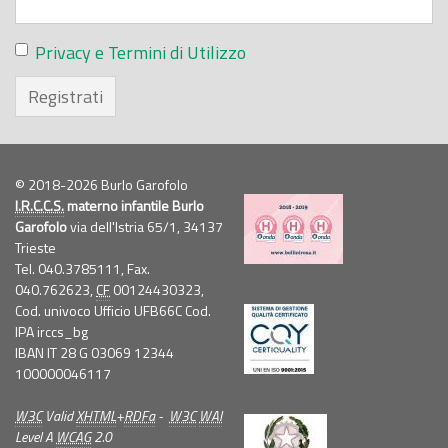
Privacy e Termini di Utilizzo
Registrati
© 2018-2026 Burlo Garofolo
I.R.C.C.S.
materno infantile Burlo
Garofolo
via dell'Istria 65/1, 34137
Trieste
Tel. 040.3785111, Fax.
040.762623,
CF
00124430323,
Cod. univoco Ufficio UFB66C Cod.
IPA irccs_bg
IBAN IT 28 G 03069 12344
100000046117
W3C
Valid
XHTML
+
RDFa
-
W3C
WAI
Level A
WCAG
2.0