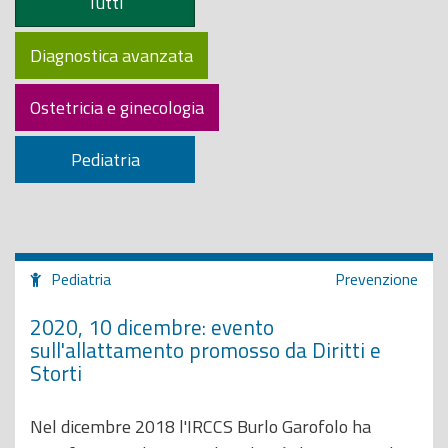
Tutti
o
p
Diagnostica avanzata
r
i
Ostetricia e ginecologia
n
c
Pediatria
i
p
a
l
Pediatria
Prevenzione
e
2020, 10 dicembre: evento
sull'allattamento promosso da Diritti e
Storti
Nel dicembre 2018 l'IRCCS Burlo Garofolo ha