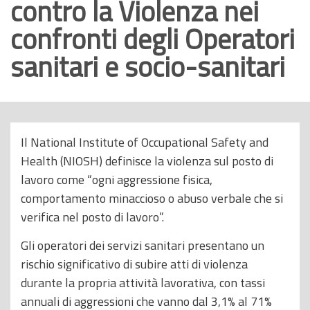
contro la Violenza nei
o
confronti degli Operatori
p
r
sanitari e socio-sanitari
i
n
c
i
Il National Institute of Occupational Safety and
p
Health (NIOSH) definisce la violenza sul posto di
a
lavoro come “ogni aggressione fisica,
l
comportamento minaccioso o abuso verbale che si
e
verifica nel posto di lavoro”.
Gli operatori dei servizi sanitari presentano un
rischio significativo di subire atti di violenza
durante la propria attività lavorativa, con tassi
annuali di aggressioni che vanno dal 3,1% al 71%