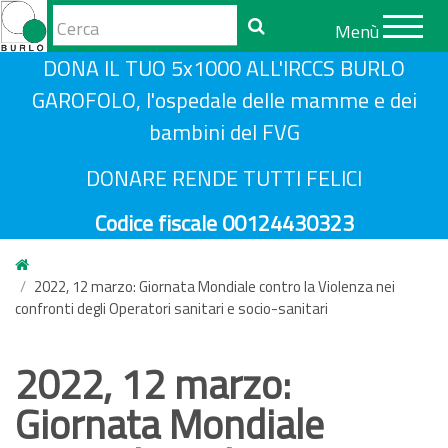
Form
Menù
di
Cerca
S
DONA IL TUO 5x1000 ALL'IRCCS BURLO
ricerca
a
GAROFOLO, l'ospedale delle mamme e dei
l
bambini del FVG
t
a
DONARE RENDE TUTTI FELICI
a
Codice fiscale 00124430323
l
c
o
2022, 12 marzo: Giornata Mondiale contro la Violenza nei
n
confronti degli Operatori sanitari e socio-sanitari
t
e
2022, 12 marzo:
n
Giornata Mondiale
u
t