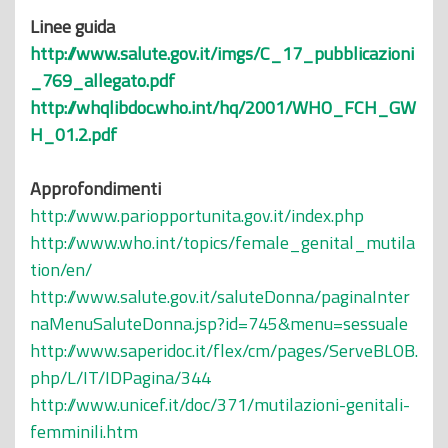
Linee guida
http://www.salute.gov.it/imgs/C_17_pubblicazioni
_769_allegato.pdf
http://whqlibdoc.who.int/hq/2001/WHO_FCH_GW
H_01.2.pdf
Approfondimenti
http://www.pariopportunita.gov.it/index.php
http://www.who.int/topics/female_genital_mutila
tion/en/
http://www.salute.gov.it/saluteDonna/paginaInter
naMenuSaluteDonna.jsp?id=745&menu=sessuale
http://www.saperidoc.it/flex/cm/pages/ServeBLOB.
php/L/IT/IDPagina/344
http://www.unicef.it/doc/371/mutilazioni-genitali-
femminili.htm