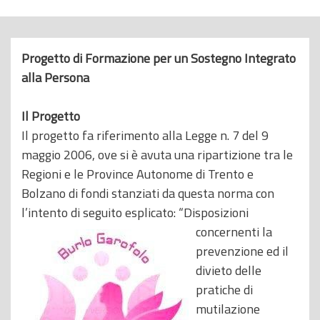
o
p
r
Progetto di Formazione per un Sostegno Integrato
i
alla Persona
n
c
Il Progetto
i
Il progetto fa riferimento alla Legge n. 7 del 9
p
maggio 2006, ove si è avuta una ripartizione tra le
a
Regioni e le Province Autonome di Trento e
l
Bolzano di fondi stanziati da questa norma con
e
l’intento di seguito esplicato: “Di
sposizioni
concernenti la
prevenzione ed il
divieto delle
pratiche di
mutilazione